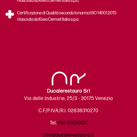
rilasciata da Kiwa Cermet Italia s.p.a.
Certificazione di Qualità secondo la norma ISO 14001:2015
rilasciata da Kiwa Cermet Italia s.p.a.
Ducalerestauro Srl
Via delle Industrie, 25/3 - 30175 Venezia
C.F/P.IVA/R.I. 02838310270
Tel.
041 5322000
info@ducalerestauro.it