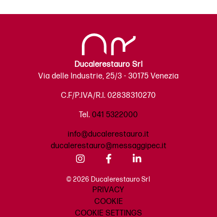
Ducalerestauro Srl
Via delle Industrie, 25/3 - 30175 Venezia
C.F/P.IVA/R.I. 02838310270
Tel.
041 5322000
info@ducalerestauro.it
ducalerestauro@messaggipec.it
© 2026 Ducalerestauro Srl
PRIVACY
COOKIE
COOKIE SETTINGS