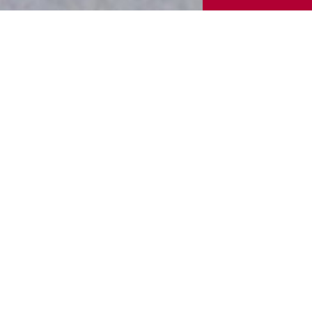
ici in
In questo Santua
siamo occupati 
ico dalla
tardo-gotici del
Ranzo. Si tratta 
medievale sebb
considera già Ri
consistita nel g
a e
maldestri inter
estetico lacune
a dei
restauro ha rigu
cappelle laterali.
barocchi con st
(allievo di Lor