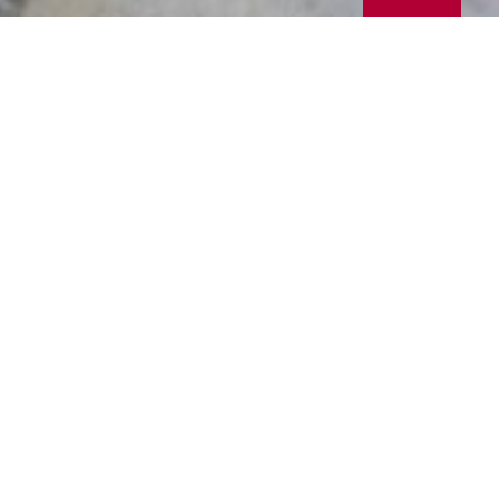
Due cicli pittor
stile tardo got
grande carica
espressiva, ver
propria “Bibbi
poveri” per un