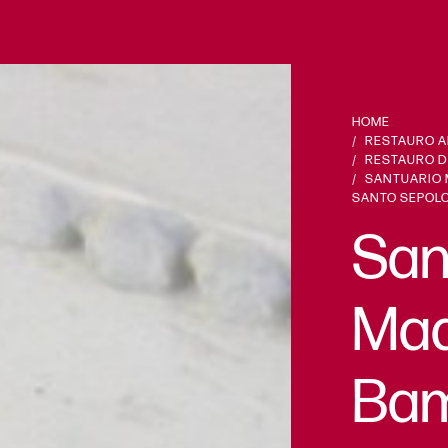
HOME
RESTAURO A
RESTAURO DI
SANTUARIO 
SANTO SEPOL
San
Ma
Bam