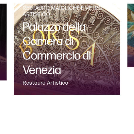
RESTAURO MAIOLICHE E VETRO
ARTISTICO
Palazzo della
Camera di
Commercio di
Venezia
Restauro Artistico