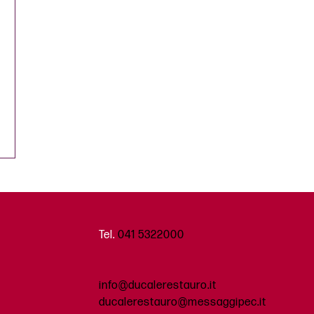
Tel.
041 5322000
info@ducalerestauro.it
ducalerestauro@messaggipec.it